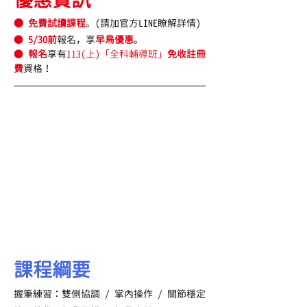
● 
免費試讀課程
。
(請加官方LINE瞭解詳情)
●
5/30前
報名，享
早鳥優惠
。
●
報名
享有
113(上)「全科輔導班」
免收註冊
費
資格！
課程綱要
握筆
練習：
雙側協調 / 掌內操作 / 關節穩定