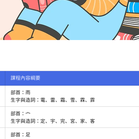
 課程內容綱要
 部首：雨
 生字與造詞：電、雷、霜、雪、霖、霏
 部首：宀
 生字與造詞：定、宇、完、宮、家、客 
 部首：足