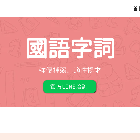
首
國語字詞
​強優補弱、適性揚才
官方LINE洽詢