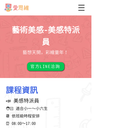
藝術美感-美感特派
員
藝想天開，彩繪童年！
官方LINE洽詢
課程資訊
📣 美感特派員
🧑🏻 適合小一～小六生
📆 依班級時程安排
⏰ 08:00～17:00