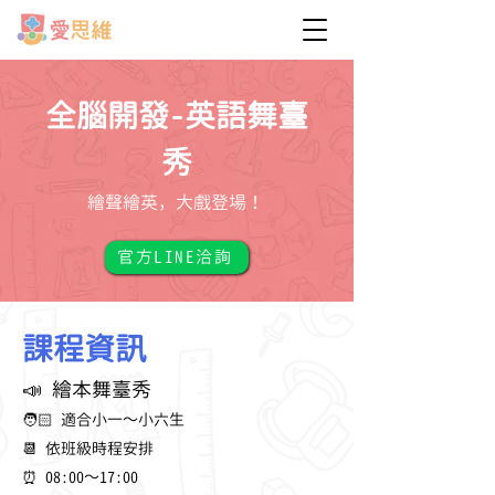
全腦開發-英語舞臺
秀
繪聲繪英，大戲登場！
官方LINE洽詢
課程資訊
📣 繪本舞臺秀
🧑🏻 適合小一～小六生
📆 依班級時程安排
⏰ 08:00～17:00