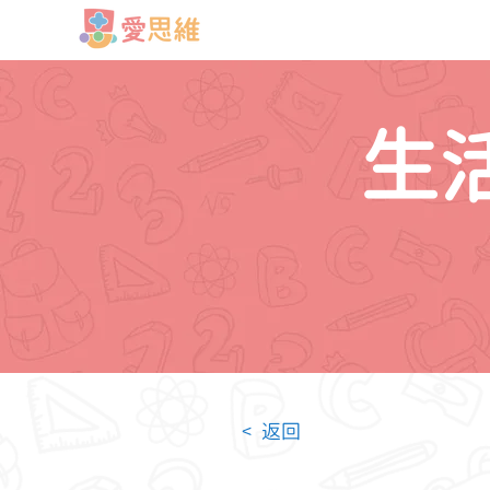
生
< 返回