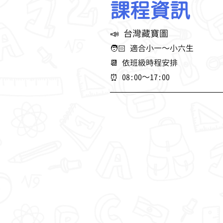
課程資訊
📣 台灣藏寶圖
🧑🏻 適合小一～小六生
📆 依班級時程安排
⏰ 08:00～17:00